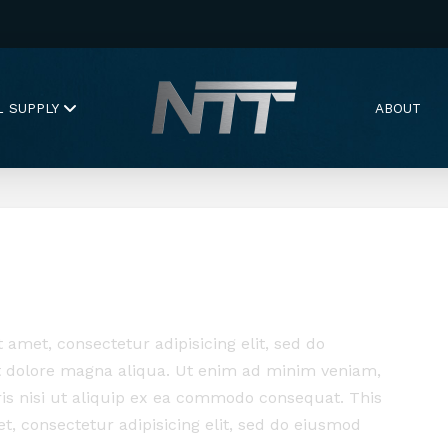
L SUPPLY
ABOUT
 amet, consectetur adipisicing elit, sed do
t dolore magna aliqua. Ut enim ad minim veniam,
ris nisi ut aliquip ex ea commodo consequat. This
, consectetur adipisicing elit, sed do eiusmod