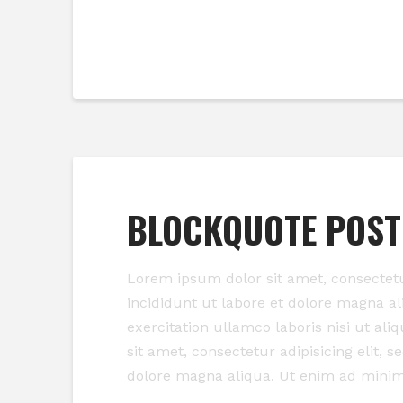
Read More
BLOCKQUOTE POST
Lorem ipsum dolor sit amet, consectetu
incididunt ut labore et dolore magna a
exercitation ullamco laboris nisi ut a
sit amet, consectetur adipisicing elit, 
dolore magna aliqua. Ut enim ad mini