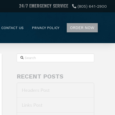
24/7 EMERGENCY SERVICE
(805) 641-2900
ORDER NOW
CONTACT US
PRIVACY POLICY
Search
RECENT POSTS
Headers Post
Links Post