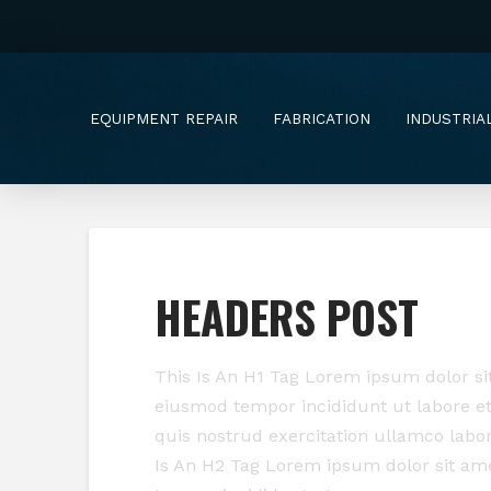
EQUIPMENT REPAIR
FABRICATION
INDUSTRIA
HEADERS POST
This Is An H1 Tag Lorem ipsum dolor sit
eiusmod tempor incididunt ut labore e
quis nostrud exercitation ullamco labo
Is An H2 Tag Lorem ipsum dolor sit amet