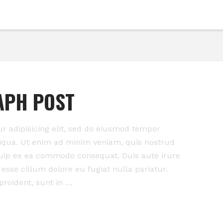
APH POST
r adipisicing elit, sed do eiusmod tempor
liqua. Ut enim ad minim veniam, quis nostrud
iquip ex ea commodo consequat. Duis aute irure
 esse cillum dolore eu fugiat nulla pariatur.
proident, sunt in …