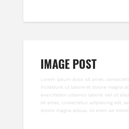
Read More
IMAGE POST
Lorem ipsum dolor sit amet, consectetu
incididunt ut labore et dolore magna a
exercitation ullamco laboris nisi ut a
sit amet, consectetur adipisicing elit, 
dolore magna aliqua. Ut enim ad mini
Read More