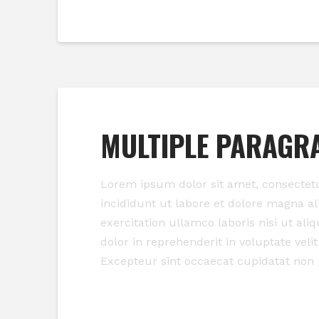
MULTIPLE PARAGR
Lorem ipsum dolor sit amet, consectetu
incididunt ut labore et dolore magna a
exercitation ullamco laboris nisi ut al
dolor in reprehenderit in voluptate velit
Excepteur sint occaecat cupidatat non 
Read More