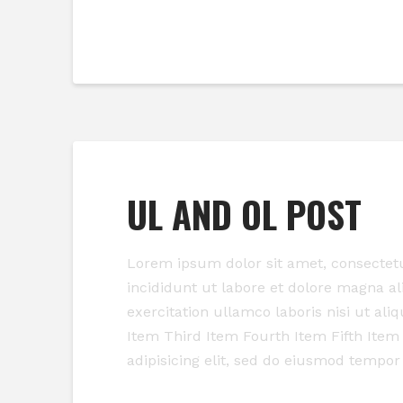
Read More
UL AND OL POST
Lorem ipsum dolor sit amet, consectetu
incididunt ut labore et dolore magna a
exercitation ullamco laboris nisi ut a
Item Third Item Fourth Item Fifth Item
adipisicing elit, sed do eiusmod tempor