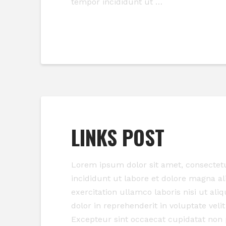
tempor incididunt ut …
Read More
LINKS POST
Lorem ipsum dolor sit amet, consectetu
incididunt ut labore et dolore magna a
exercitation ullamco laboris nisi ut al
dolor in reprehenderit in voluptate velit
Excepteur sint occaecat cupidatat non 